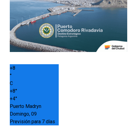
+
8
°
C
+
8°
+
4°
Puerto Madryn
Domingo, 09
Previsión para 7 días