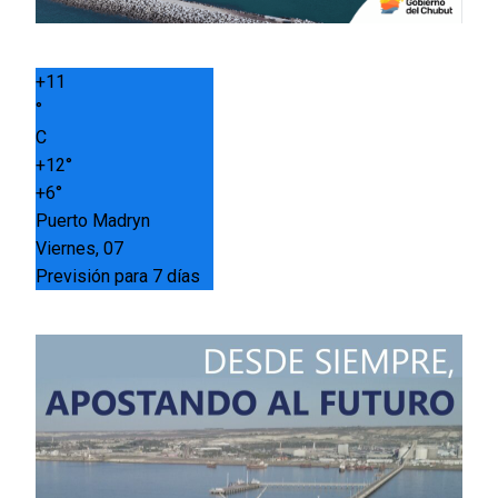
+
11
°
C
+
12°
+
6°
Puerto Madryn
Viernes, 07
Previsión para 7 días