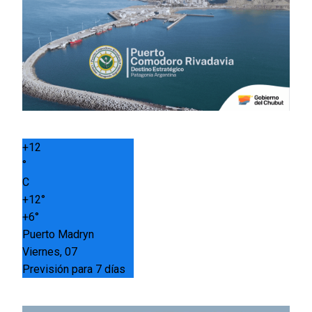
+
12
°
C
+
12°
+
6°
Puerto Madryn
Viernes, 07
Previsión para 7 días