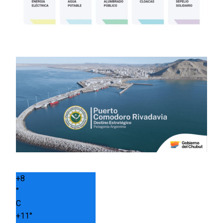
+
8
°
C
+
11°