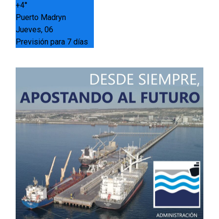
+
4°
Puerto Madryn
Jueves, 06
Previsión para 7 días