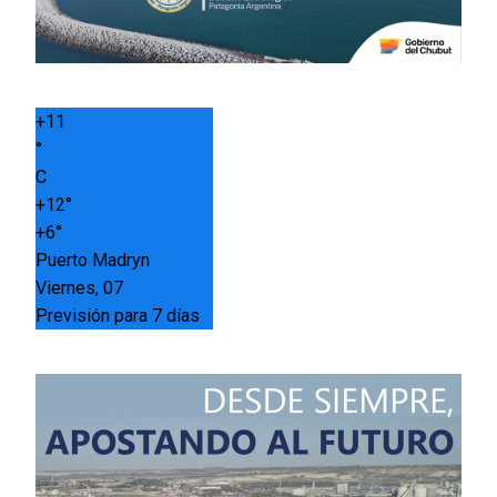
+
11
°
C
+
12°
+
6°
Puerto Madryn
Viernes, 07
Previsión para 7 días