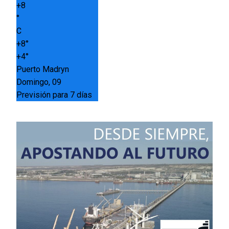
+
8
°
C
+
8°
+
4°
Puerto Madryn
Domingo, 09
Previsión para 7 días