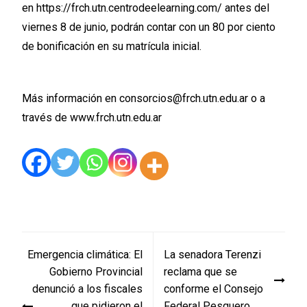
en
https://frch.utn.centrodeelearning.com/
antes del
viernes 8 de junio, podrán contar con un 80 por ciento
de bonificación en su matrícula inicial.
Más información en
consorcios@frch.utn.edu.ar
o a
través de
www.frch.utn.edu.ar
Navegación
Emergencia climática: El
La senadora Terenzi
de
Gobierno Provincial
reclama que se
entradas
denunció a los fiscales
conforme el Consejo
que pidieron el
Federal Pesquero